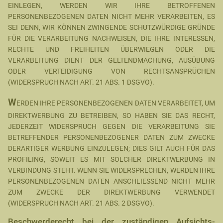
EINLEGEN, WERDEN WIR IHRE BETROFFENEN
PERSONENBEZOGENEN DATEN NICHT MEHR VERARBEITEN, ES
SEI DENN, WIR KÖNNEN ZWINGENDE SCHUTZWÜRDIGE GRÜNDE
FÜR DIE VERARBEITUNG NACHWEISEN, DIE IHRE INTERESSEN,
RECHTE UND FREIHEITEN ÜBERWIEGEN ODER DIE
VERARBEITUNG DIENT DER GELTENDMACHUNG, AUSÜBUNG
ODER VERTEIDIGUNG VON RECHTSANSPRÜCHEN
(WIDERSPRUCH NACH ART. 21 ABS. 1 DSGVO).
W
ERDEN IHRE PERSONENBEZOGENEN DATEN VERARBEITET, UM
DIREKTWERBUNG ZU BETREIBEN, SO HABEN SIE DAS RECHT,
JEDERZEIT WIDERSPRUCH GEGEN DIE VERARBEITUNG SIE
BETREFFENDER PERSONENBEZOGENER DATEN ZUM ZWECKE
DERARTIGER WERBUNG EINZULEGEN; DIES GILT AUCH FÜR DAS
PROFILING, SOWEIT ES MIT SOLCHER DIREKTWERBUNG IN
VERBINDUNG STEHT. WENN SIE WIDERSPRECHEN, WERDEN IHRE
PERSONENBEZOGENEN DATEN ANSCHLIESSEND NICHT MEHR
ZUM ZWECKE DER DIREKTWERBUNG VERWENDET
(WIDERSPRUCH NACH ART. 21 ABS. 2 DSGVO).
Beschwerde­recht bei der zuständigen Aufsichts­